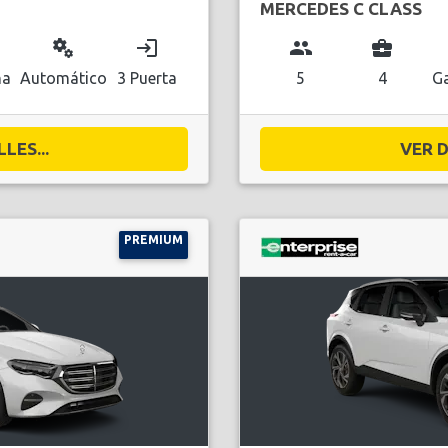
MERCEDES C CLASS
miscellaneous_services
login
group
business_center
na
Automático
3 Puerta
5
4
Ga
LES...
VER D
PREMIUM