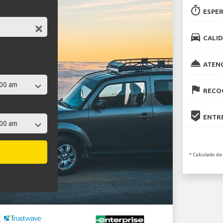
timer
ESPER
directions_car
CALID
room_service
ATEN
flag
RECOG
beenhere
ENTRE
* Calculado de