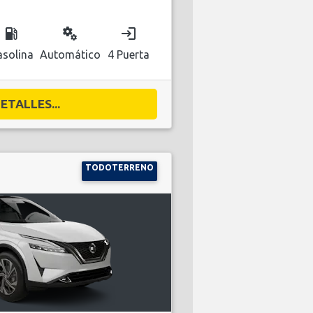
local_gas_station
miscellaneous_services
login
solina
Automático
4 Puerta
ETALLES...
TODOTERRENO