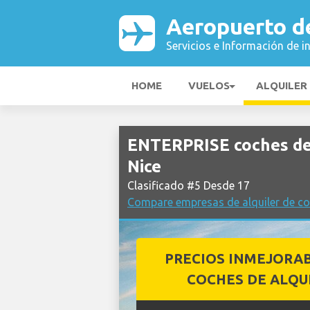
Aeropuerto d
Servicios e Información de i
HOME
VUELOS
ALQUILER
ENTERPRISE coches de 
Nice
Clasificado #5 Desde 17
Compare empresas de alquiler de co
PRECIOS INMEJORA
COCHES DE ALQU