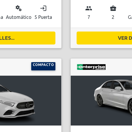
miscellaneous_services
login
group
business_center
na
Automático
5 Puerta
7
2
G
LES...
VER D
COMPACTO