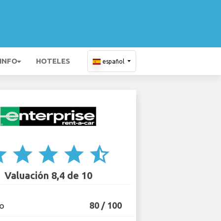
 INFO
HOTELES
español
ar
star
star
star
star_half
Valuación 8,4 de 10
80 / 100
IO