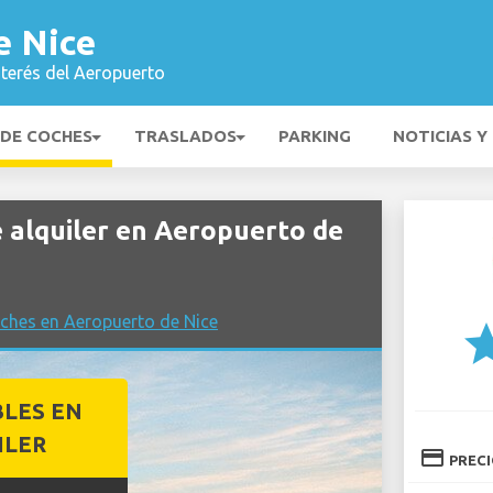
e Nice
nterés del Aeropuerto
 DE COCHES
TRASLADOS
PARKING
NOTICIAS Y
alquiler en Aeropuerto de
ches en Aeropuerto de Nice
st
BLES EN
ILER
credit_card
PREC