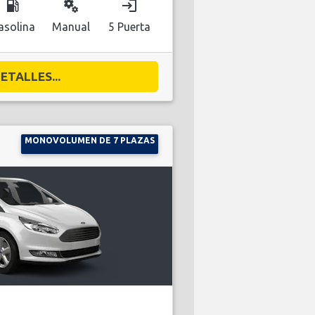
local_gas_station
miscellaneous_services
login
asolina
Manual
5 Puerta
ETALLES...
MONOVOLUMEN DE 7 PLAZAS