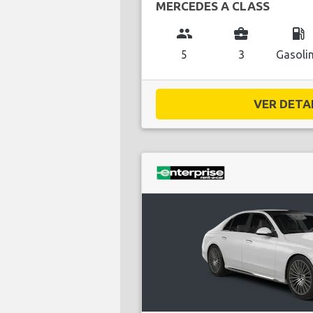
MERCEDES A CLASS
group
business_center
local_gas_station
5
3
Gasoli
VER DETAL