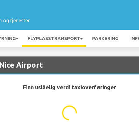
n og tjenester
YRNING
FLYPLASSTRANSPORT
PARKERING
INF
 Nice Airport
Finn uslåelig verdi taxioverføringer
...