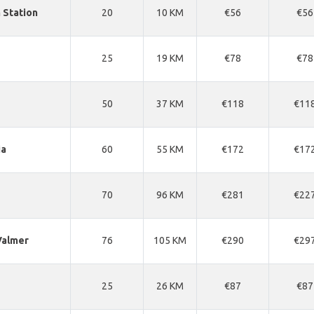
n Station
20
10 KM
€56
€56
25
19 KM
€78
€78
50
37 KM
€118
€11
ia
60
55 KM
€172
€17
70
96 KM
€281
€22
Valmer
76
105 KM
€290
€29
25
26 KM
€87
€87