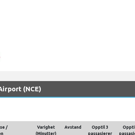
 Airport (NCE)
se /
Varighet
Avstand
Opptil 3
Oppti
on
(Minutter)
passasjerer
passasj