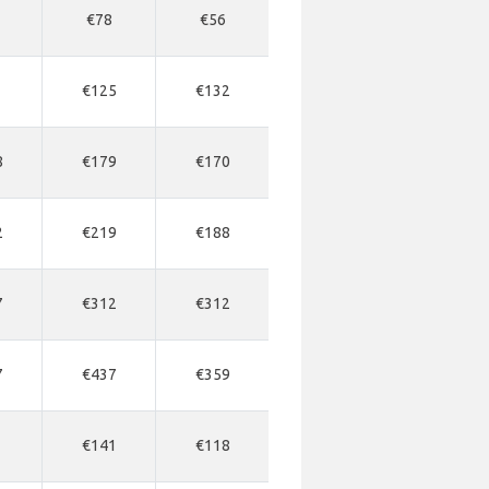
€78
€56
€125
€132
8
€179
€170
2
€219
€188
7
€312
€312
7
€437
€359
€141
€118