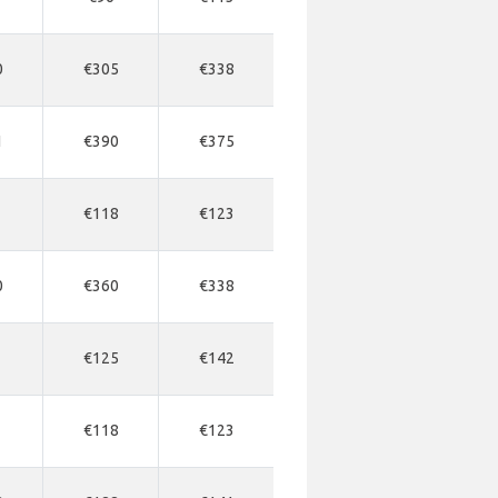
0
€305
€338
1
€390
€375
€118
€123
0
€360
€338
€125
€142
€118
€123