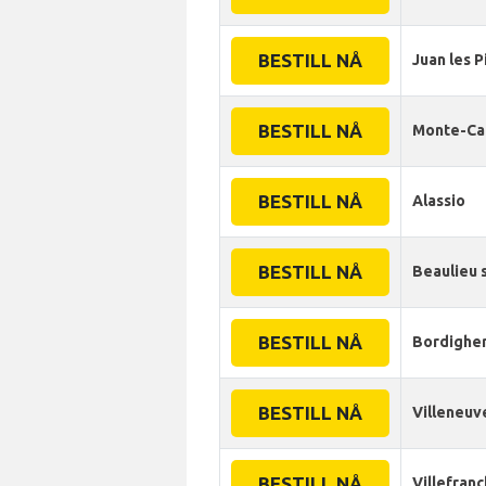
BESTILL NÅ
Juan les P
BESTILL NÅ
Monte-Ca
BESTILL NÅ
Alassio
BESTILL NÅ
Beaulieu 
BESTILL NÅ
Bordighe
BESTILL NÅ
Villeneuv
BESTILL NÅ
Villefran