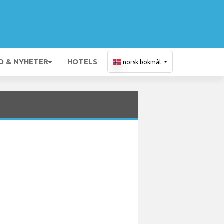
O & NYHETER
HOTELS
norsk bokmål