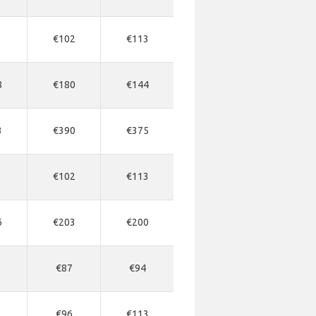
€102
€113
8
€180
€144
3
€390
€375
€102
€113
6
€203
€200
€87
€94
€96
€113