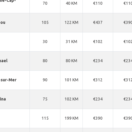
ne-Cap-
70
40 KM
€110
€11
dou
105
122 KM
€437
€39
30
31 KM
€102
€10
hael
80
80 KM
€234
€23
-sur-Mer
90
101 KM
€312
€31
ina
75
102 KM
€234
€23
115
199 KM
€390
€39