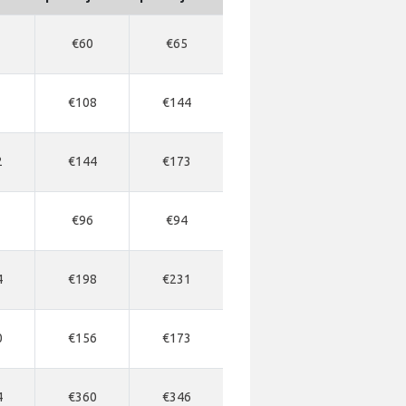
€60
€65
€108
€144
2
€144
€173
€96
€94
4
€198
€231
0
€156
€173
4
€360
€346