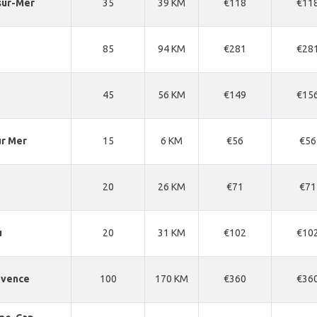
sur-Mer
35
39 KM
€118
€11
85
94 KM
€281
€28
45
56 KM
€149
€15
ur Mer
15
6 KM
€56
€56
20
26 KM
€71
€71
u
20
31 KM
€102
€10
ovence
100
170 KM
€360
€36