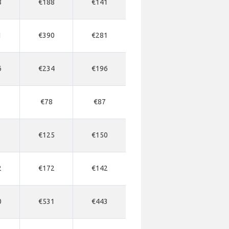
8
€188
€141
1
€390
€281
6
€234
€196
€78
€87
€125
€150
2
€172
€142
0
€531
€443