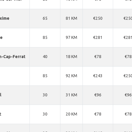
axime
65
81 KM
€250
€25
le
85
97 KM
€281
€28
n-Cap-Ferrat
40
18 KM
€78
€78
85
92 KM
€243
€25
l
30
31 KM
€96
€96
t
30
20 KM
€78
€78