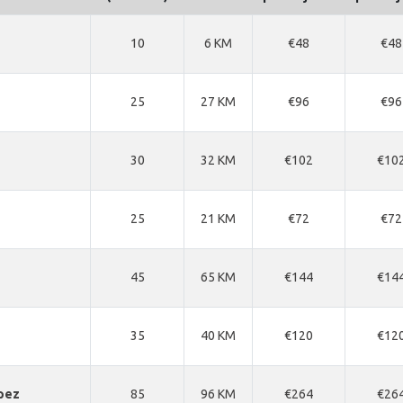
10
6 KM
€48
€48
25
27 KM
€96
€96
30
32 KM
€102
€10
25
21 KM
€72
€72
45
65 KM
€144
€14
35
40 KM
€120
€12
pez
85
96 KM
€264
€26