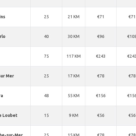
ins
25
21 KM
€71
€71
rlo
40
30 KM
€96
€10
75
117 KM
€243
€24
sur Mer
25
17 KM
€78
€78
ra
48
55 KM
€156
€15
e Loubet
15
9 KM
€56
€56
che-sur-Mer
25
15 KM
€78
€78