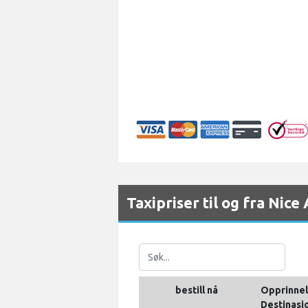
Taxipriser til og fra Nice
bestill nå
Opprinnel
Destinasj