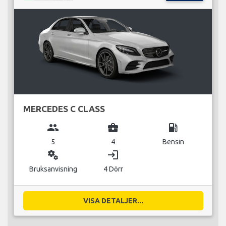
MERCEDES C CLASS
group
business_center
local_gas_station
5
4
Bensin
miscellaneous_services
login
Bruksanvisning
4 Dörr
VISA DETALJER...