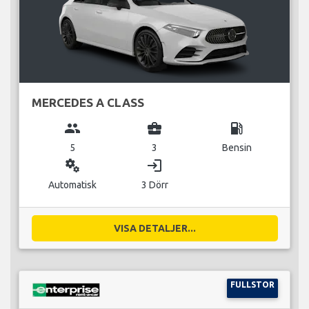
MERCEDES A CLASS
group
business_center
local_gas_station
5
3
Bensin
miscellaneous_services
login
Automatisk
3 Dörr
VISA DETALJER...
FULLSTOR