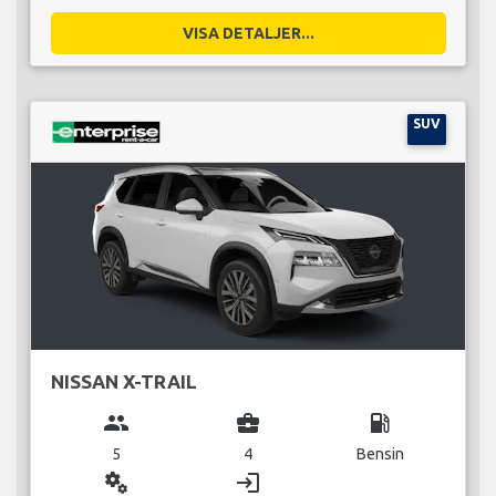
VISA DETALJER...
SUV
NISSAN X-TRAIL
group
business_center
local_gas_station
5
4
Bensin
miscellaneous_services
login