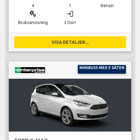
4
1
Bensin
miscellaneous_services
login
Bruksanvisning
3 Dörr
VISA DETALJER...
MINIBUSS MED 5 SÄTEN