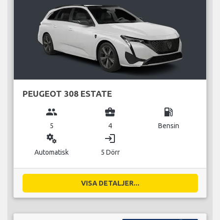
PEUGEOT 308 ESTATE
group
business_center
local_gas_station
5
4
Bensin
miscellaneous_services
login
Automatisk
5 Dörr
VISA DETALJER...