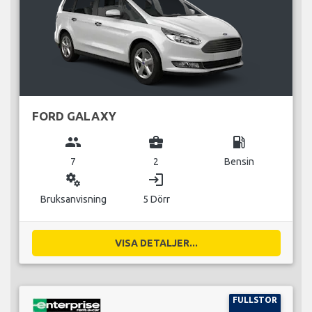
FORD GALAXY
group
business_center
local_gas_station
7
2
Bensin
miscellaneous_services
login
Bruksanvisning
5 Dörr
VISA DETALJER...
FULLSTOR