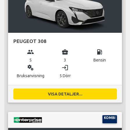
PEUGEOT 308
group
business_center
local_gas_station
5
3
Bensin
miscellaneous_services
login
Bruksanvisning
5 Dörr
VISA DETALJER...
KOMBI