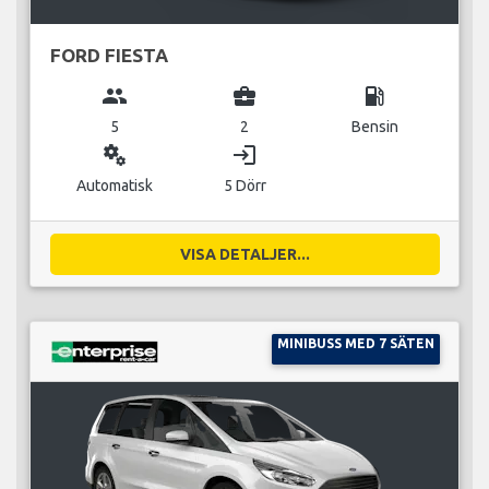
FORD FIESTA
group
business_center
local_gas_station
5
2
Bensin
miscellaneous_services
login
Automatisk
5 Dörr
VISA DETALJER...
MINIBUSS MED 7 SÄTEN