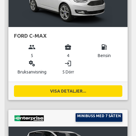
FORD C-MAX
group
business_center
local_gas_station
5
4
Bensin
miscellaneous_services
login
Bruksanvisning
5 Dörr
VISA DETALJER...
MINIBUSS MED 7 SÄTEN