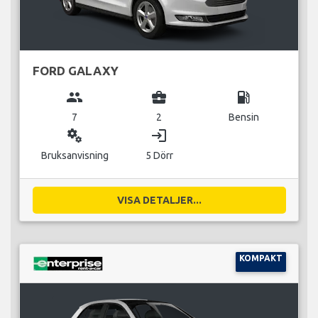
FORD GALAXY
group
business_center
local_gas_station
7
2
Bensin
miscellaneous_services
login
Bruksanvisning
5 Dörr
VISA DETALJER...
KOMPAKT