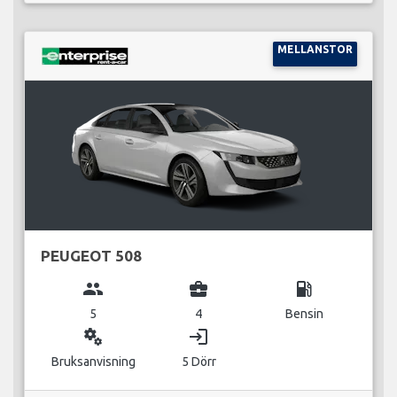
MELLANSTOR
PEUGEOT 508
group
business_center
local_gas_station
5
4
Bensin
miscellaneous_services
login
Bruksanvisning
5 Dörr