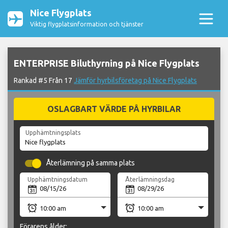
Nice Flygplats
Viktig flygplatsinformation och tjänster
ENTERPRISE Biluthyrning på Nice Flygplats
Rankad #5 Från 17
Jämför hyrbilsföretag på Nice Flygplats
OSLAGBART VÄRDE PÅ HYRBILAR
Upphämtningsplats
Återlämning på samma plats
Upphämtningsdatum
Återlämningsdag
Förarens ålder: