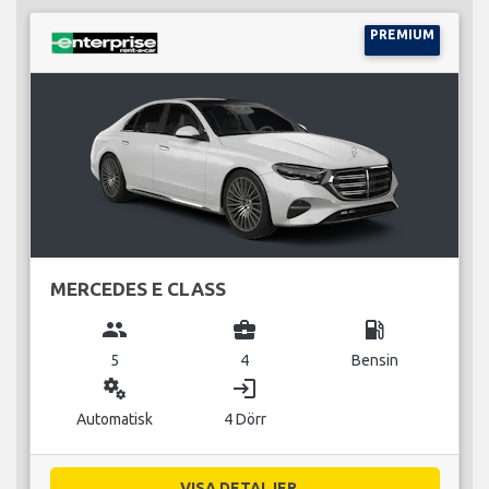
PREMIUM
MERCEDES E CLASS
group
business_center
local_gas_station
5
4
Bensin
miscellaneous_services
login
Automatisk
4 Dörr
VISA DETALJER...