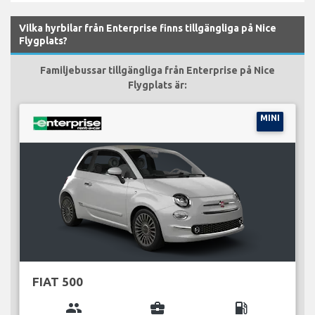
Vilka hyrbilar från Enterprise finns tillgängliga på Nice
Flygplats?
Familjebussar tillgängliga från Enterprise på Nice
Flygplats är:
MINI
FIAT 500
group
business_center
local_gas_station