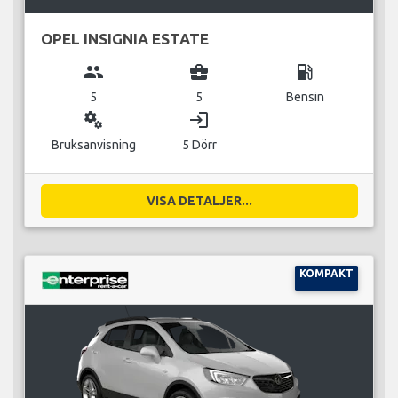
OPEL INSIGNIA ESTATE
group
business_center
local_gas_station
5
5
Bensin
miscellaneous_services
login
Bruksanvisning
5 Dörr
VISA DETALJER...
KOMPAKT