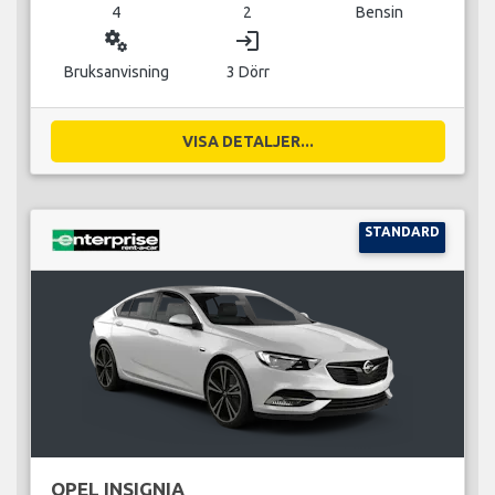
4
2
Bensin
miscellaneous_services
login
Bruksanvisning
3 Dörr
VISA DETALJER...
STANDARD
OPEL INSIGNIA