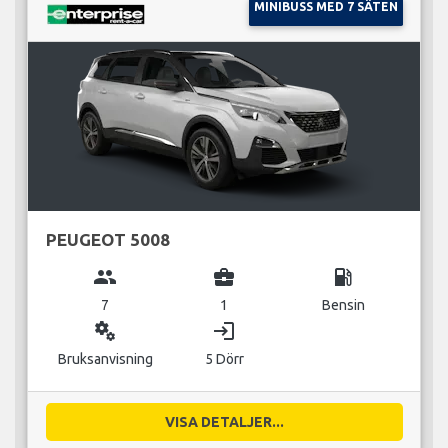
MINIBUSS MED 7 SÄTEN
PEUGEOT 5008
group
business_center
local_gas_station
7
1
Bensin
miscellaneous_services
login
Bruksanvisning
5 Dörr
VISA DETALJER...