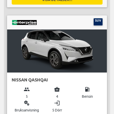
SUV
NISSAN QASHQAI
group
business_center
local_gas_station
5
4
Bensin
miscellaneous_services
login
Bruksanvisning
5 Dörr