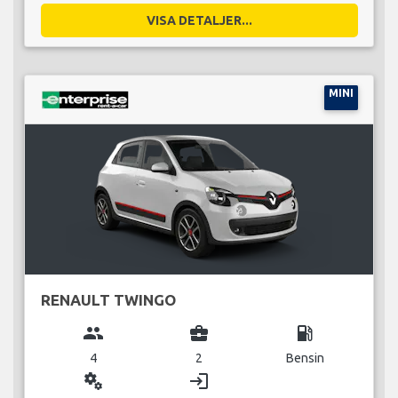
VISA DETALJER...
MINI
RENAULT TWINGO
group
business_center
local_gas_station
4
2
Bensin
miscellaneous_services
login