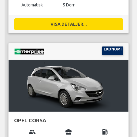
Automatisk
5 Dörr
VISA DETALJER...
EKONOMI
OPEL CORSA
group
business_center
local_gas_station