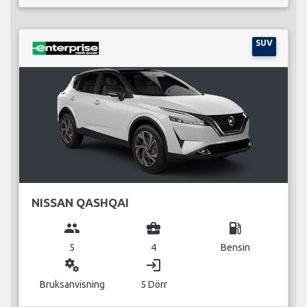
SUV
NISSAN QASHQAI
group
business_center
local_gas_station
5
4
Bensin
miscellaneous_services
login
Bruksanvisning
5 Dörr