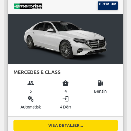
PREMIUM
MERCEDES E CLASS
group
business_center
local_gas_station
5
4
Bensin
miscellaneous_services
login
Automatisk
4 Dörr
VISA DETALJER...