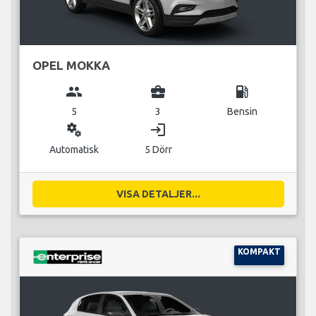
OPEL MOKKA
group
business_center
local_gas_station
5
3
Bensin
miscellaneous_services
login
Automatisk
5 Dörr
VISA DETALJER...
KOMPAKT