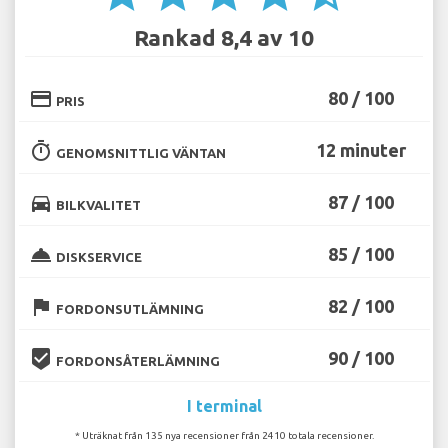
Rankad 8,4 av 10
credit_card
80 / 100
PRIS
timer
12 minuter
GENOMSNITTLIG VÄNTAN
directions_car
87 / 100
BILKVALITET
room_service
85 / 100
DISKSERVICE
flag
82 / 100
FORDONSUTLÄMNING
beenhere
90 / 100
FORDONSÅTERLÄMNING
I terminal
* Uträknat från 135 nya recensioner från 2410 totala recensioner.