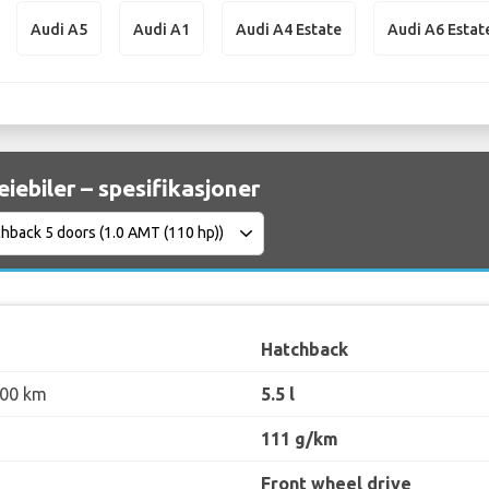
Audi A5
Audi A1
Audi A4 Estate
Audi A6 Estat
eiebiler – spesifikasjoner
Hatchback
100 km
5.5 l
111 g/km
Front wheel drive