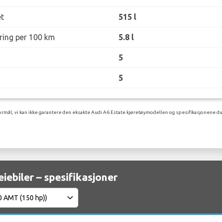
t
515 l
øring per 100 km
5.8 l
5
5
rmål, vi kan ikke garantere den eksakte Audi A6 Estate kjøretøymodellen og spesifikasjonene du 
eiebiler – spesifikasjoner