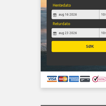
Hentedato
Returdato
SØK