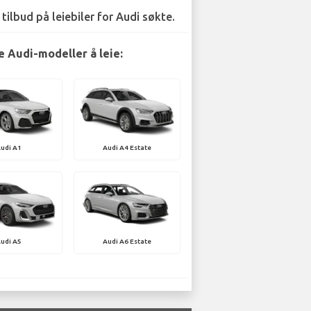
 tilbud på leiebiler for Audi søkte.
 Audi-modeller å leie:
udi A1
Audi A4 Estate
udi A5
Audi A6 Estate