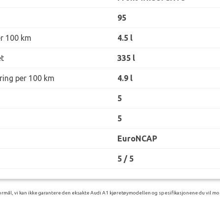
95
er 100 km
4.5 l
t
335 l
øring per 100 km
4.9 l
5
5
EuroNCAP
5 / 5
rmål, vi kan ikke garantere den eksakte Audi A1 kjøretøymodellen og spesifikasjonene du vil mot