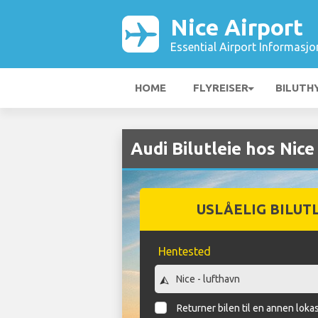
Nice Airport
Essential Airport Informasjo
HOME
FLYREISER
BILUTH
Audi Bilutleie hos Nice
USLÅELIG BILUT
Hentested
Returner bilen til en annen loka