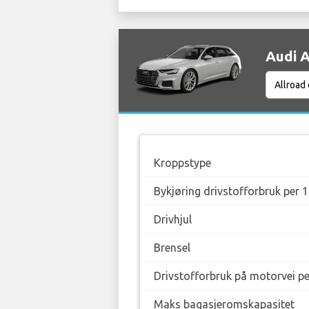
Audi A
Kroppstype
Bykjøring drivstofforbruk per 
Drivhjul
Brensel
Drivstofforbruk på motorvei p
Maks bagasjeromskapasitet