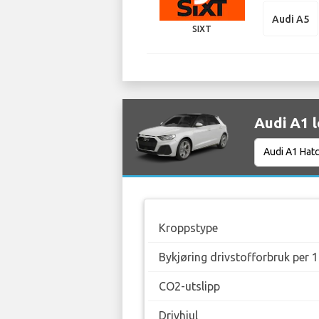
Audi A5
SIXT
Audi A1 l
Kroppstype
Bykjøring drivstofforbruk per 
CO2-utslipp
Drivhjul