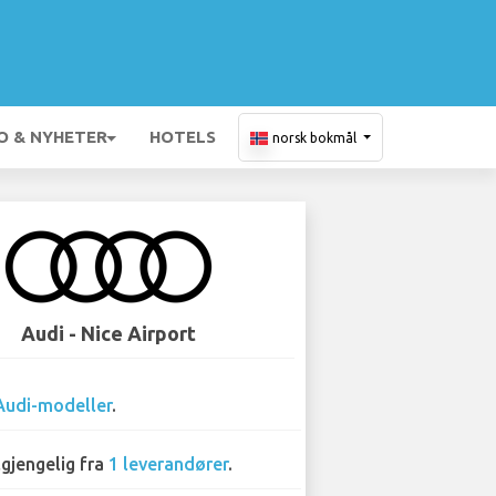
O & NYHETER
HOTELS
norsk bokmål
Audi - Nice Airport
Audi-modeller
.
lgjengelig fra
1 leverandører
.