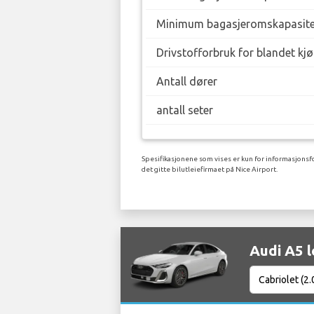
Minimum bagasjeromskapasite
Drivstofforbruk for blandet kj
Antall dører
antall seter
Spesifikasjonene som vises er kun for informasjonsfo
det gitte bilutleiefirmaet på Nice Airport.
Audi A5 l