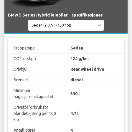
BMW 5 Series Hybrid leiebiler – spesifikasjoner
Kroppstype
Sedan
CO2-utslipp
124 g/km
Drivhjul
Rear wheel drive
Brensel
diesel
Minimum
530 l
bagasjeromskapasitet
Drivstofforbruk for
blandet kjøring per 100
4.7 l
km
Antall dører
4