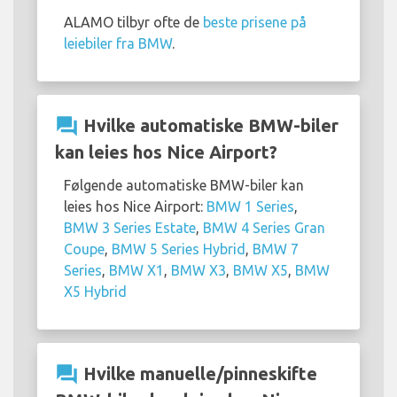
ALAMO tilbyr ofte de
beste prisene på
leiebiler fra BMW
.
question_answer
Hvilke automatiske BMW-biler
kan leies hos Nice Airport?
Følgende automatiske BMW-biler kan
leies hos Nice Airport:
BMW 1 Series
,
BMW 3 Series Estate
,
BMW 4 Series Gran
Coupe
,
BMW 5 Series Hybrid
,
BMW 7
Series
,
BMW X1
,
BMW X3
,
BMW X5
,
BMW
X5 Hybrid
question_answer
Hvilke manuelle/pinneskifte