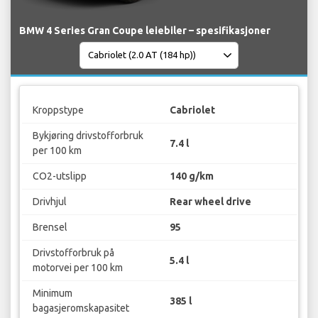
BMW 4 Series Gran Coupe leiebiler – spesifikasjoner
Kroppstype
Cabriolet
Bykjøring drivstofforbruk
7.4 l
per 100 km
CO2-utslipp
140 g/km
Drivhjul
Rear wheel drive
Brensel
95
Drivstofforbruk på
5.4 l
motorvei per 100 km
Minimum
385 l
bagasjeromskapasitet