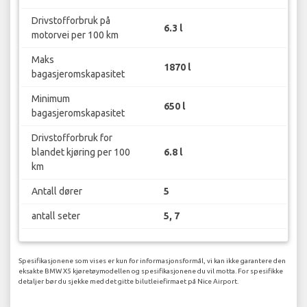
Drivstofforbruk på
6.3 l
motorvei per 100 km
Maks
1870 l
bagasjeromskapasitet
Minimum
650 l
bagasjeromskapasitet
Drivstofforbruk for
blandet kjøring per 100
6.8 l
km
Antall dører
5
antall seter
5, 7
Spesifikasjonene som vises er kun for informasjonsformål, vi kan ikke garantere den
eksakte BMW X5 kjøretøymodellen og spesifikasjonene du vil motta. For spesifikke
detaljer bør du sjekke med det gitte bilutleiefirmaet på Nice Airport.