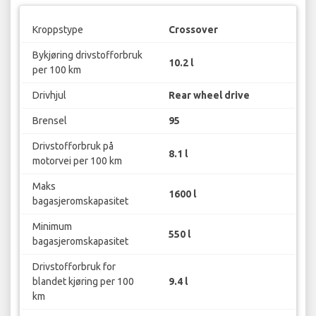
Kroppstype
Crossover
Bykjøring drivstofforbruk
10.2 l
per 100 km
Drivhjul
Rear wheel drive
Brensel
95
Drivstofforbruk på
8.1 l
motorvei per 100 km
Maks
1600 l
bagasjeromskapasitet
Minimum
550 l
bagasjeromskapasitet
Drivstofforbruk for
blandet kjøring per 100
9.4 l
km