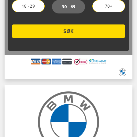
18 - 29
70+
30 - 69
SØK