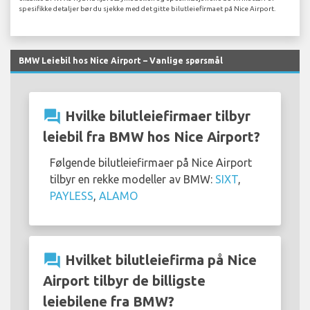
spesifikke detaljer bør du sjekke med det gitte bilutleiefirmaet på Nice Airport.
BMW Leiebil hos Nice Airport – Vanlige spørsmål
question_answer
Hvilke bilutleiefirmaer tilbyr
leiebil fra BMW hos Nice Airport?
Følgende bilutleiefirmaer på Nice Airport
tilbyr en rekke modeller av BMW:
SIXT
,
PAYLESS
,
ALAMO
question_answer
Hvilket bilutleiefirma på Nice
Airport tilbyr de billigste
leiebilene fra BMW?