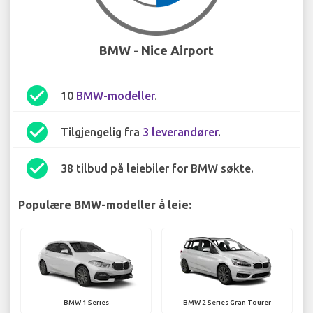
BMW - Nice Airport
check_circle
10
BMW-modeller
.
check_circle
Tilgjengelig fra
3 leverandører
.
check_circle
38 tilbud på leiebiler for BMW søkte.
Populære BMW-modeller å leie:
BMW 1 Series
BMW 2 Series Gran Tourer