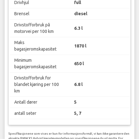
Drivhjul
full
Brensel
diesel
Drivstofforbruk på
6.3 l
motorvei per 100 km
Maks
1870 l
bagasjeromskapasitet
Minimum
650 l
bagasjeromskapasitet
Drivstofforbruk for
blandet kjøring per 100
6.8 l
km
Antall dører
5
antall seter
5, 7
Spesifikasjonene som vises er kun for informasjonsformål, vi kan ikke garantere den
eksakte BMW X5 Hybrid kjøretøymodellen og spesifikasjonene du vil motta. For