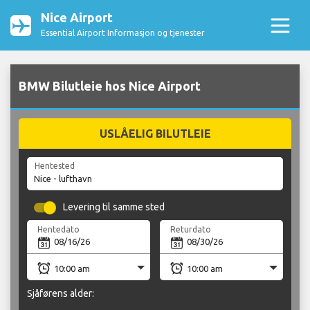
Nice Airport
Essential Airport Informasjon og tjenester
BMW Bilutleie hos Nice Airport
USLÅELIG BILUTLEIE
Hentested
Levering til samme sted
Hentedato
Returdato
Sjåførens alder: