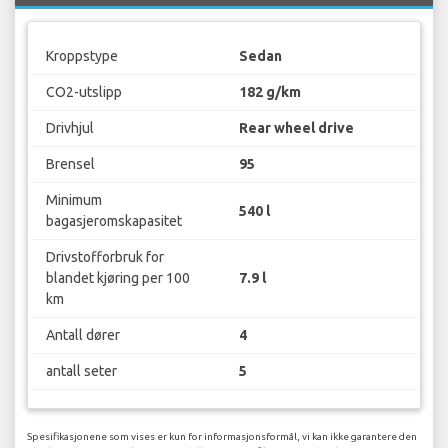
Kroppstype
Sedan
CO2-utslipp
182 g/km
Drivhjul
Rear wheel drive
Brensel
95
Minimum
540 l
bagasjeromskapasitet
Drivstofforbruk for
blandet kjøring per 100
7.9 l
km
Antall dører
4
antall seter
5
Spesifikasjonene som vises er kun for informasjonsformål, vi kan ikke garantere den