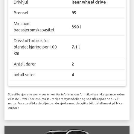
Drivhjul
Rear wheel drive
Brensel
95
Minimum
390 l
bagasjeromskapasitet
Drivstofforbruk for
blandet kjøring per 100
7.1 l
km
Antall dører
2
antall seter
4
Spesifikasjonene som vises er kun for informasjonsformål, vi kan ikke garantere den
eksakte BMW 2 Series Gran Tourer kjøretøymodellen og spesifikasjonene du vil
motta. For spesifikke detaljer bør du sjekke med det gitte bilutleiefirmaet på Nice
Airport.