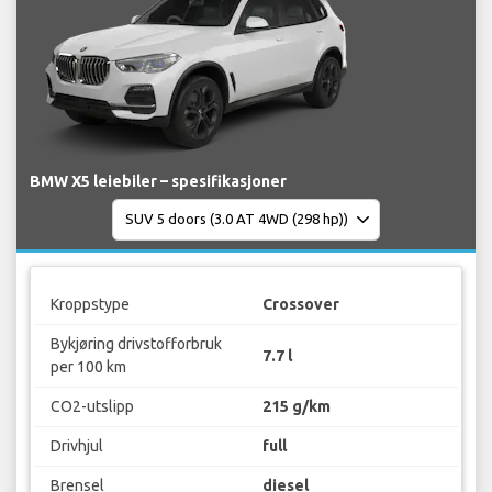
BMW X5 leiebiler – spesifikasjoner
Kroppstype
Crossover
Bykjøring drivstofforbruk
7.7 l
per 100 km
CO2-utslipp
215 g/km
Drivhjul
full
Brensel
diesel