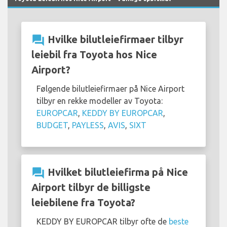
question_answer
Hvilke bilutleiefirmaer tilbyr
leiebil fra Toyota hos Nice
Airport?
Følgende bilutleiefirmaer på Nice Airport
tilbyr en rekke modeller av Toyota:
EUROPCAR
,
KEDDY BY EUROPCAR
,
BUDGET
,
PAYLESS
,
AVIS
,
SIXT
question_answer
Hvilket bilutleiefirma på Nice
Airport tilbyr de billigste
leiebilene fra Toyota?
KEDDY BY EUROPCAR tilbyr ofte de
beste