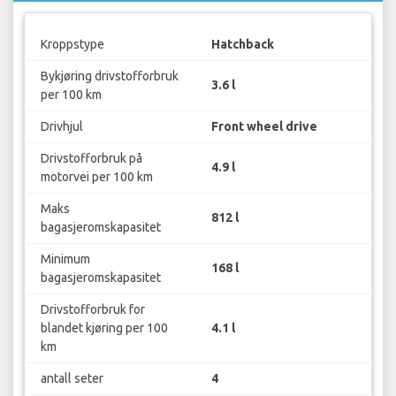
Kroppstype
Hatchback
Bykjøring drivstofforbruk
3.6 l
per 100 km
Drivhjul
Front wheel drive
Drivstofforbruk på
4.9 l
motorvei per 100 km
Maks
812 l
bagasjeromskapasitet
Minimum
168 l
bagasjeromskapasitet
Drivstofforbruk for
blandet kjøring per 100
4.1 l
km
antall seter
4