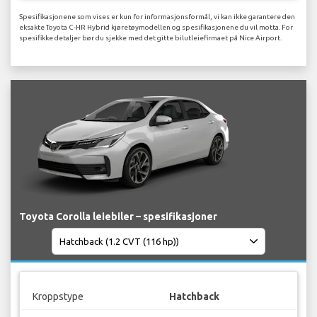
Spesifikasjonene som vises er kun for informasjonsformål, vi kan ikke garantere den
eksakte Toyota C-HR Hybrid kjøretøymodellen og spesifikasjonene du vil motta. For
spesifikke detaljer bør du sjekke med det gitte bilutleiefirmaet på Nice Airport.
Toyota Corolla leiebiler – spesifikasjoner
Kroppstype
Hatchback