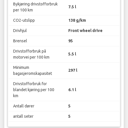
Bykjøring drivstofforbruk
7.5 l
per 100 km
CO2-utslipp
138 g/km
Drivhjul
Front wheel drive
Brensel
95
Drivstofforbruk på
5.5 l
motorvei per 100 km
Minimum
297 l
bagasjeromskapasitet
Drivstofforbruk for
blandet kjøring per 100
6.1 l
km
Antall dører
5
antall seter
5