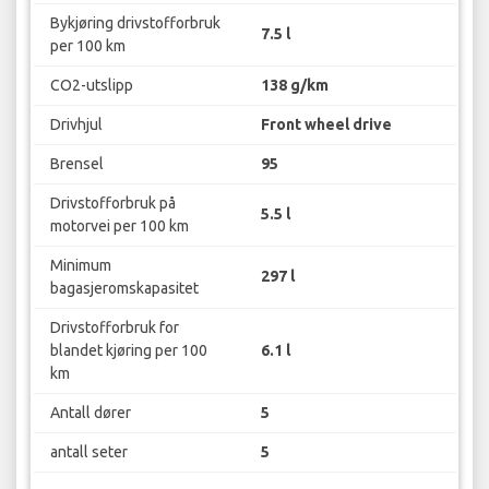
Bykjøring drivstofforbruk
7.5 l
per 100 km
CO2-utslipp
138 g/km
Drivhjul
Front wheel drive
Brensel
95
Drivstofforbruk på
5.5 l
motorvei per 100 km
Minimum
297 l
bagasjeromskapasitet
Drivstofforbruk for
blandet kjøring per 100
6.1 l
km
Antall dører
5
antall seter
5