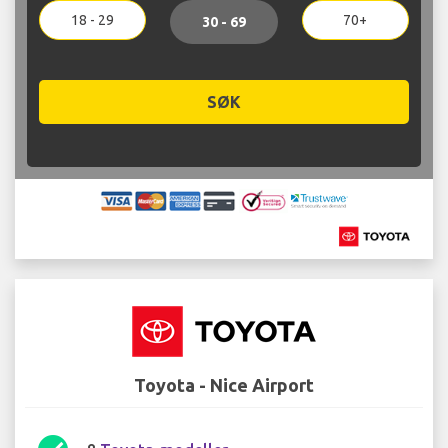
18 - 29
70+
30 - 69
SØK
Toyota - Nice Airport