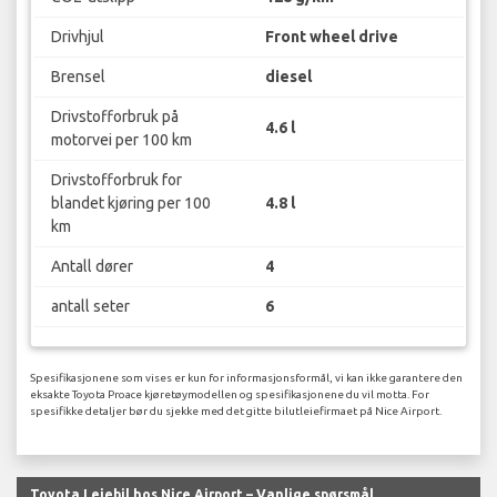
Drivhjul
Front wheel drive
Brensel
diesel
Drivstofforbruk på
4.6 l
motorvei per 100 km
Drivstofforbruk for
blandet kjøring per 100
4.8 l
km
Antall dører
4
antall seter
6
Spesifikasjonene som vises er kun for informasjonsformål, vi kan ikke garantere den
eksakte Toyota Proace kjøretøymodellen og spesifikasjonene du vil motta. For
spesifikke detaljer bør du sjekke med det gitte bilutleiefirmaet på Nice Airport.
Toyota Leiebil hos Nice Airport – Vanlige spørsmål