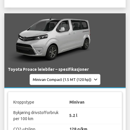
Toyota Proace leiebiler – spesifikasjoner
Kroppstype
Minivan
Bykjøring drivstofforbruk
5.2 l
per 100 km
CO2-utslipp
128 g/km