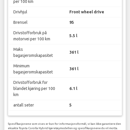
per 100 km
Drivhjul
Front wheel drive
Brensel
95
Drivstofforbruk på
5.5 l
motorvei per 100 km
Maks
361 l
bagasjeromskapasitet
Minimum
361 l
bagasjeromskapasitet
Drivstofforbruk for
blandet kjøring per 100
6.1 l
km
antall seter
5
Spesifikasjonene som vises er kun for informasjonsformål, vi kan ikke garantere den
eksakte Toyota Corolla Hybrid kjøretøymodellen og spesifikasjonene du vil motta.