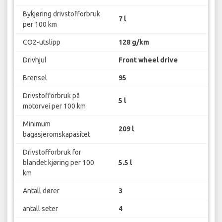
Bykjøring drivstofforbruk
7 l
per 100 km
CO2-utslipp
128 g/km
Drivhjul
Front wheel drive
Brensel
95
Drivstofforbruk på
5 l
motorvei per 100 km
Minimum
209 l
bagasjeromskapasitet
Drivstofforbruk for
blandet kjøring per 100
5.5 l
km
Antall dører
3
antall seter
4