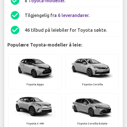
check_circle
8
Toyota-modeller
.
check_circle
Tilgjengelig fra
6 leverandører
.
check_circle
46 tilbud på leiebiler for Toyota søkte.
Populære Toyota-modeller å leie:
Toyota Aygo
Toyota Corolla
Toyota C-HR
Toyota Corolla Estate