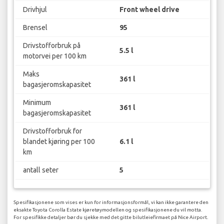
Drivhjul
Front wheel drive
Brensel
95
Drivstofforbruk på
5.5 l
motorvei per 100 km
Maks
361 l
bagasjeromskapasitet
Minimum
361 l
bagasjeromskapasitet
Drivstofforbruk for
blandet kjøring per 100
6.1 l
km
antall seter
5
Spesifikasjonene som vises er kun for informasjonsformål, vi kan ikke garantere den
eksakte Toyota Corolla Estate kjøretøymodellen og spesifikasjonene du vil motta.
For spesifikke detaljer bør du sjekke med det gitte bilutleiefirmaet på Nice Airport.