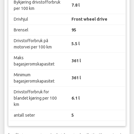
Bykjøring drivstofforbruk
7.8 l
per 100 km
Drivhjul
Front wheel drive
Brensel
95
Drivstofforbruk på
5.5 l
motorvei per 100 km
Maks
361 l
bagasjeromskapasitet
Minimum
361 l
bagasjeromskapasitet
Drivstofforbruk for
blandet kjøring per 100
6.1 l
km
antall seter
5