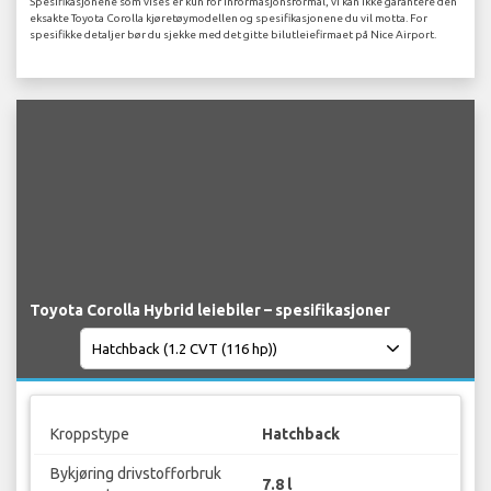
Spesifikasjonene som vises er kun for informasjonsformål, vi kan ikke garantere den
eksakte Toyota Corolla kjøretøymodellen og spesifikasjonene du vil motta. For
spesifikke detaljer bør du sjekke med det gitte bilutleiefirmaet på Nice Airport.
Toyota Corolla Hybrid leiebiler – spesifikasjoner
Kroppstype
Hatchback
Bykjøring drivstofforbruk
7.8 l